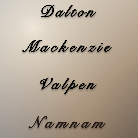
Dalton
Mackenzie
Valpen
Namnam