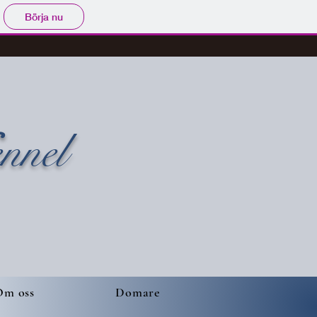
Börja nu
ennel
Om oss
Domare