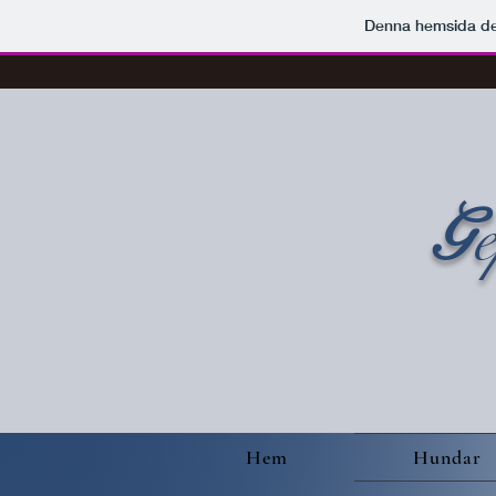
Denna hemsida d
G
Hem
Hundar