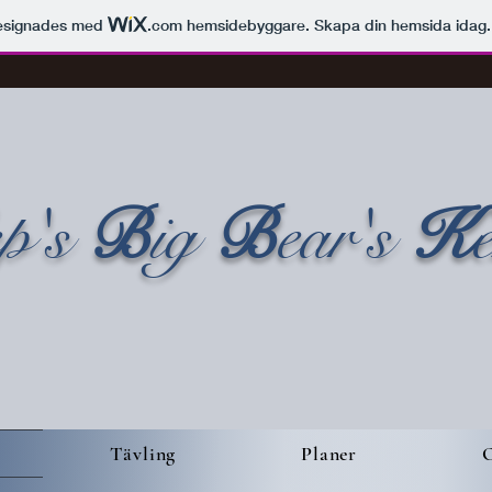
esignades med
.com
hemsidebyggare. Skapa din hemsida idag.
ep's
B
ig
B
ear's
K
Tävling
Planer