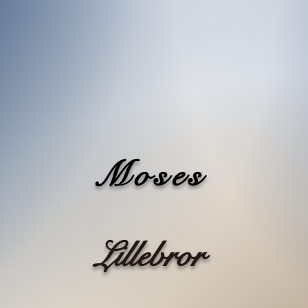
Moses
Lillebror