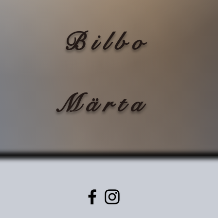
Bilbo
Märta